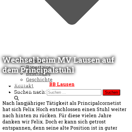
Wechsel beim MV Lausen auf
Proben
Repertoire
dem Principalstuhl
Besetzung
Geschichte
Veröffentlicht von
BB Lausen
am
Kontakt
25.03.2019
25.03.2019
Suchen nach:
Nach langjähriger Tätigkeit als Principalcornetist
hat sich Felix Hoch entschlossen einen Stuhl weiter
nach hinten zu rücken. Für diese vielen Jahre
danken wir Felix. Doch er kann sich getrost
entspannen, denn seine alte Position ist in guter