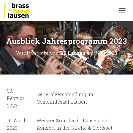
NAVI
Ausblick Jahresprogramm 2023
Veröffentlicht von
BB Lausen
am
21.01.2023
03.
Generalversammlung im
Februar
Gemeindesaal Lausen
2023
16. April
Weisser Sonntag in Lausen, mit
2023
Konzert in der Kirche & Eierläset