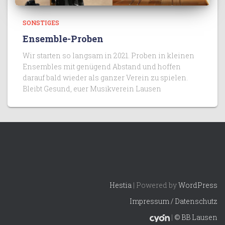
SONSTIGES
Ensemble-Proben
Wir starten so langsam in 2021. Proben in kleinen
Ensembles mit genügend Abstand und hoffen
darauf bald wieder als ganzer Verein zu spielen.
Bleibt Gesund, euer Musikverein Lausen
Hestia
| Powered by
WordPress
Impressum / Datenschutz
|
© BB Lausen