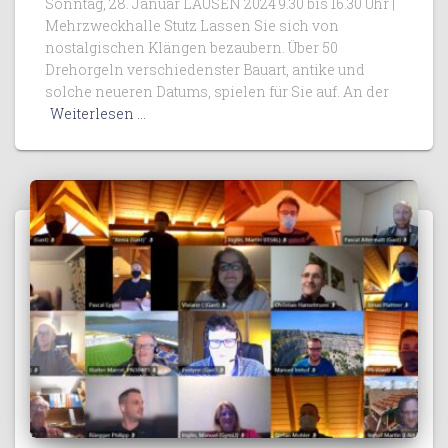
Sonntag, 28. Januar LAUSEN 2024 9.30 bis 16.30 Uhr |
Mehrzweckhalle Stutz Lassen Sie sich von
nostalgischen Klängen bezaubern. Über 50
Drehorgeln verschiedenster Bauart, antike und
solche neueren Datums, spielen für Sie auf. An der
Weiterlesen ...